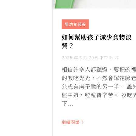
嬰幼兒營養
如何幫助孩子減少食物浪
費？
2025 年 5 月 20日 下午 9:47
相信許多人都聽過，要把碗
的飯吃光光，不然會嫁花臉
公或有麻子臉的另一半。 誰
盤中飧，粒粒皆辛苦。 沒吃
下...
繼續閱讀 》