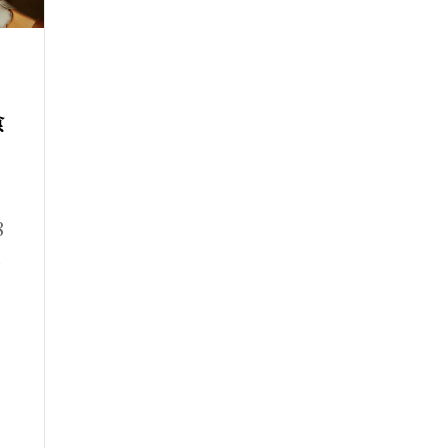
食
8
己
月